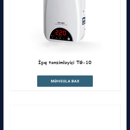
İşıq tənzimləyici TG-10
MƏHSULA BAX