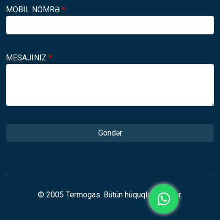
MOBIL NÖMRƏ
*
MESAJINIZ
*
Göndər
© 2005 Termogas. Bütün hüquqlar qorunur.