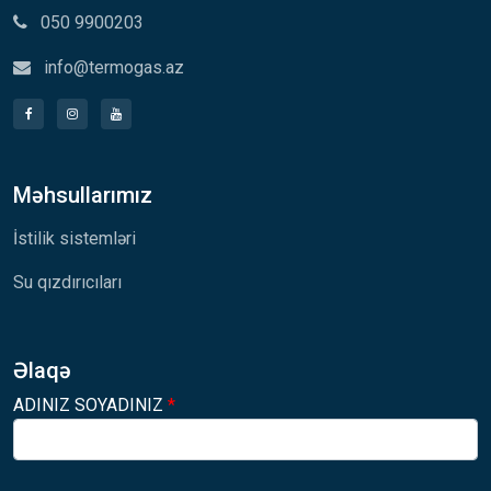
050 9900203
info@termogas.az
Məhsullarımız
İstilik sistemləri
Su qızdırıcıları
Əlaqə
ADINIZ SOYADINIZ
*