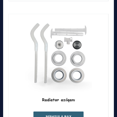
Radiator asılqanı
MƏHSULA BAX