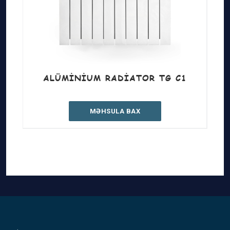
ALÜMINIUM RADIATOR TG C1
MƏHSULA BAX