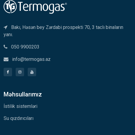
Bakı, Həsən bey Zərdabi prospekti 70, 3 taclı binaların
yanı.
050 9900203
info@termogas.az
Məhsullarımız
İstilik sistemləri
Su qızdırıcıları