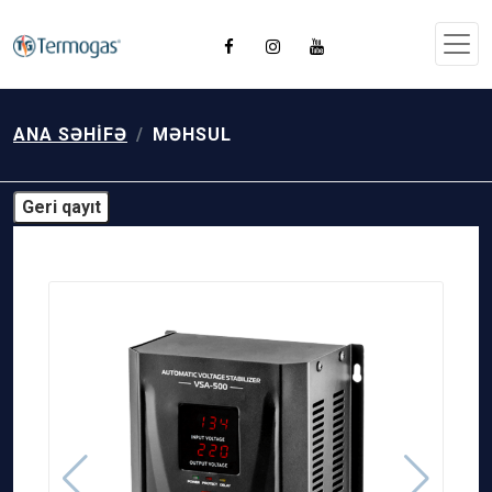
ANA SƏHIFƏ
MƏHSUL
Geri qayıt