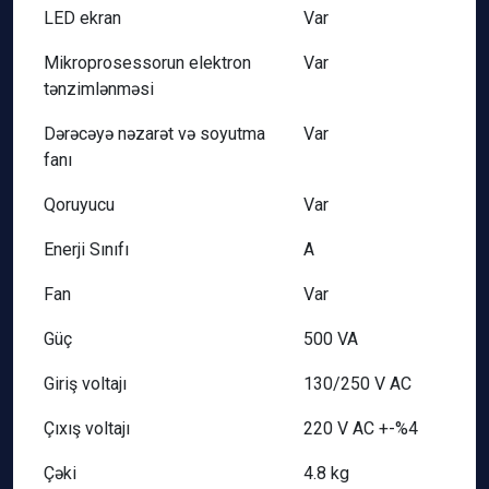
LED ekran
Var
Mikroprosessorun elektron
Var
tənzimlənməsi
Dərəcəyə nəzarət və soyutma
Var
fanı
Qoruyucu
Var
Enerji Sınıfı
A
Fan
Var
Güç
500 VA
Giriş voltajı
130/250 V AC
Çıxış voltajı
220 V AC +-%4
Çəki
4.8 kg