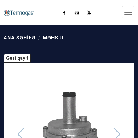
ANA SƏHIFƏ
MƏHSUL
Geri qayıt