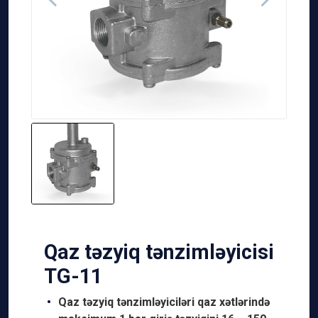
Qaz təzyiq tənzimləyicisi
TG-11
Qaz təzyiq tənzimləyiciləri qaz xətlərində