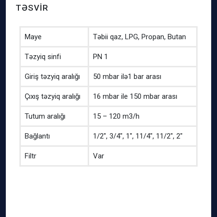
TƏSVIR
Maye
Təbii qaz, LPG, Propan, Butan
Təzyiq sinfi
PN 1
Giriş təzyiq aralığı
50 mbar ilə1 bar arası
Çıxış təzyiq aralığı
16 mbar ile 150 mbar arası
Tutum aralığı
15 – 120 m3/h
Bağlantı
1/2″, 3/4″, 1″, 11/4″, 11/2″, 2″
Filtr
Var