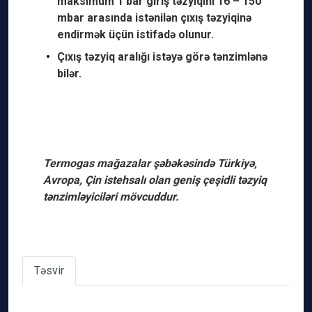
maksimum 1 bar giriş təzyiqini 16 – 150 ​​
mbar arasında istənilən çıxış təzyiqinə
endirmək üçün istifadə olunur.
Çıxış təzyiq aralığı istəyə görə tənzimlənə
bilər.
Termogas mağazalar şəbəkəsində Türkiyə,
Avropa, Çin istehsalı olan geniş çeşidli təzyiq
tənzimləyiciləri mövcuddur.
Təsvir