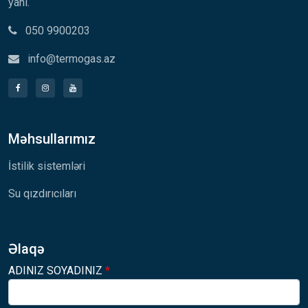
yanı.
050 9900203
info@termogas.az
Məhsullarımız
İstilik sistemləri
Su qızdırıcıları
Əlaqə
ADINIZ SOYADINIZ
*