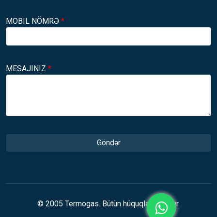
MOBIL NÖMRƏ
*
MESAJINIZ
*
Göndər
© 2005 Termogas. Bütün hüquqlar qorunur.