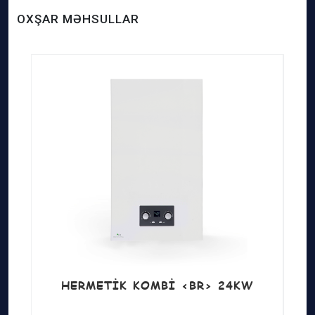
OXŞAR MƏHSULLAR
HERMETIK KOMBI <BR> 24KW