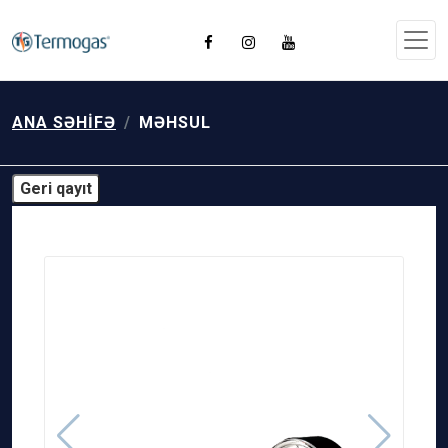
ANA SƏHIFƏ
MƏHSUL
Geri qayıt