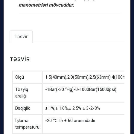
manometrləri mövcuddur.
Təsvir
TƏSVIR
Ölçü
1.5(40mm),2.0(50mm),2.5(63mm),4(100mm)
Təzyiq
-1Bar(-30 “Hg)-0-1000Bar(15000psi)
aralığı
Dəqiqlik
± 1%,± 1.6%,± 2.5% ± 3-2-3%
İşləmə
-20 ℃ ilə + 60 arasındadır
temperaturu