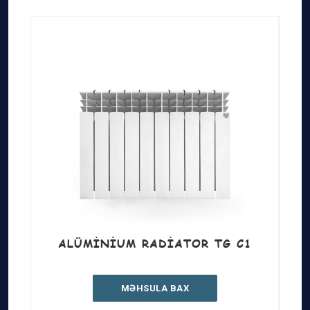
ALÜMINIUM RADIATOR TG C1
MƏHSULA BAX