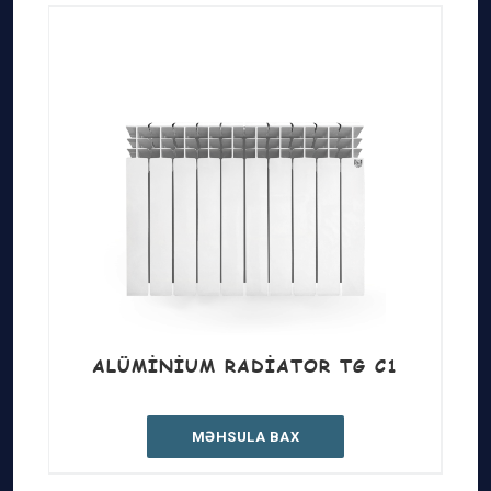
ALÜMINIUM RADIATOR TG C1
MƏHSULA BAX