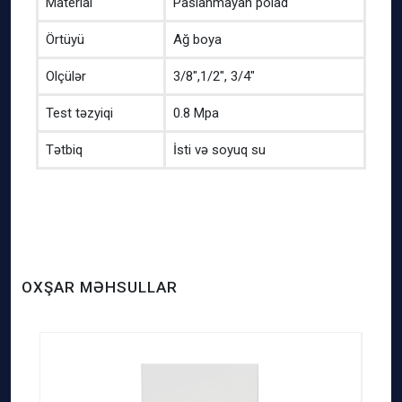
Material
Paslanmayan polad
Örtüyü
Ağ boya
Olçülər
3/8″,1/2″, 3/4″
Test təzyiqi
0.8 Mpa
Tətbiq
İsti və soyuq su
OXŞAR MƏHSULLAR