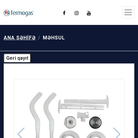
ANA SƏHIFƏ
MƏHSUL
Geri qayıt