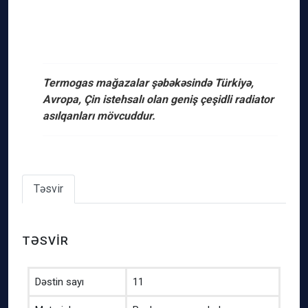
Termogas mağazalar şəbəkəsində Türkiyə,
Avropa, Çin istehsalı olan geniş çeşidli radiator
asılqanları mövcuddur.
Təsvir
TƏSVIR
Dəstin sayı
11