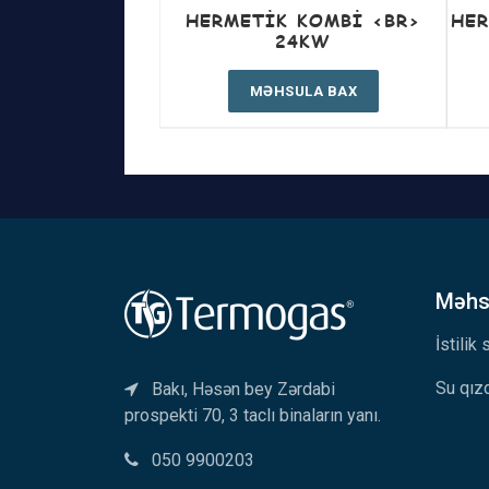
HERMETIK KOMBI <BR>
HER
24KW
MƏHSULA BAX
Məhsu
İstilik
Su qızd
Bakı, Həsən bey Zərdabi
prospekti 70, 3 taclı binaların yanı.
050 9900203