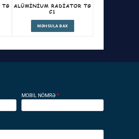
 TG
ALÜMINIUM RADIATOR TG
C1
MƏHSULA BAX
MOBIL NÖMRƏ
*