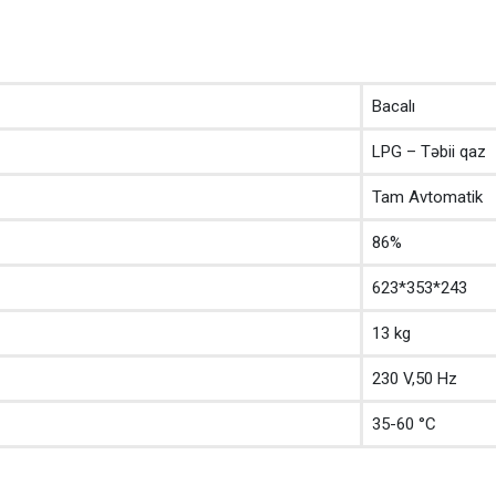
Bacalı
LPG – Təbii qaz
Tam Avtomatik
86%
623*353*243
13 kg
230 V,50 Hz
35-60 °C