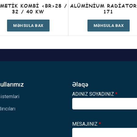
METIK KOMBI <BR>28 /
ALÜMINIUM RADIATOR
32 / 40 KW
171
MƏHSULA BAX
MƏHSULA BAX
llarımız
Əlaqə
ADINIZ SOYADINIZ
*
 sistemləri
ırıcıları
MESAJINIZ
*