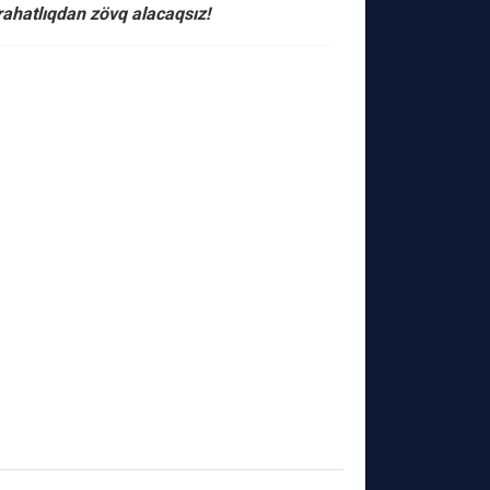
 rahatlıqdan zövq alacaqsız!