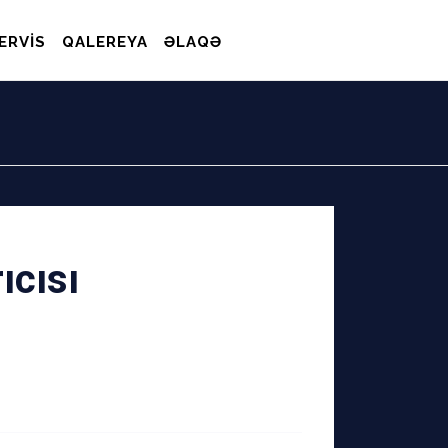
ERVIS
QALEREYA
ƏLAQƏ
ıcısı