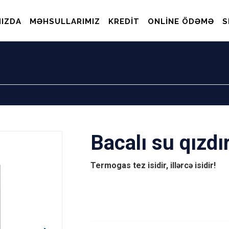
IZDA
MƏHSULLARIMIZ
KREDIT
ONLINE ÖDƏMƏ
S
Bacalı su qızdır
Termogas tez isidir, illərcə isidir!