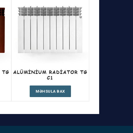
 TG
ALÜMINIUM RADIATOR TG
C1
MƏHSULA BAX