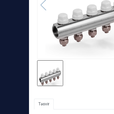
Təsvir