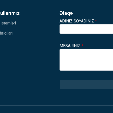
llarımız
Əlaqə
ADINIZ SOYADINIZ
*
 sistemləri
ırıcıları
MESAJINIZ
*