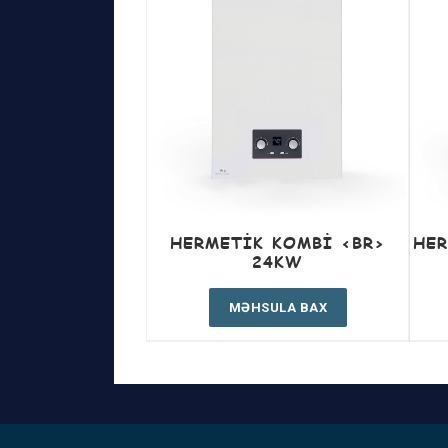
HERMETIK KOMBI <BR>
HER
24KW
MƏHSULA BAX