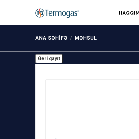
HAQQIM
ANA SƏHIFƏ
MƏHSUL
Geri qayıt