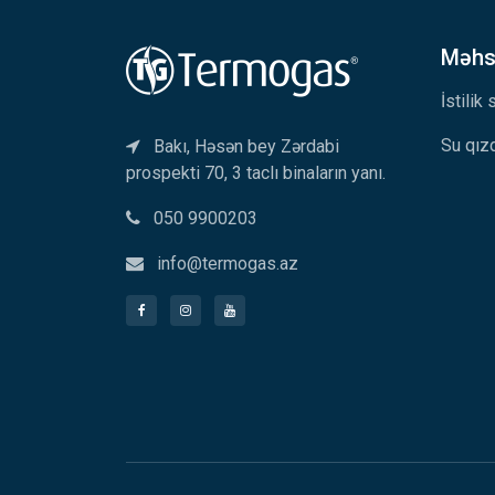
Məhsu
İstilik
Su qızd
Bakı, Həsən bey Zərdabi
prospekti 70, 3 taclı binaların yanı.
050 9900203
info@termogas.az