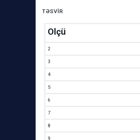
TƏSVIR
Olçü
2
3
4
5
6
7
8
9