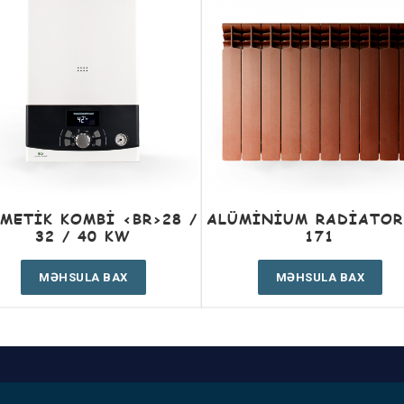
METIK KOMBI <BR>28 /
ALÜMINIUM RADIATOR
32 / 40 KW
171
MƏHSULA BAX
MƏHSULA BAX