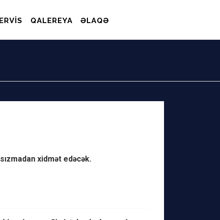
ERVIS
QALEREYA
ƏLAQƏ
r sızmadan xidmət edəcək.