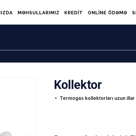
IZDA
MƏHSULLARIMIZ
KREDIT
ONLINE ÖDƏMƏ
S
Kollektor
Termogas kollektorları uzun illə