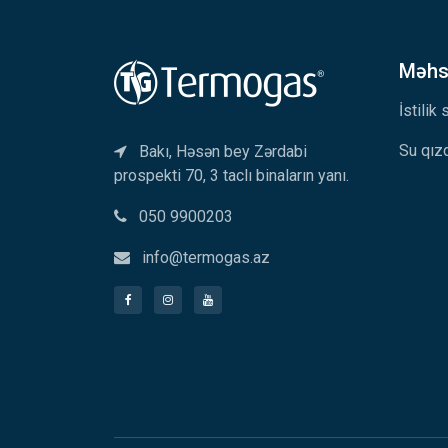
Məhsu
İstilik
Su qızd
Bakı, Həsən bey Zərdabi
prospekti 70, 3 taclı binaların yanı.
050 9900203
info@termogas.az