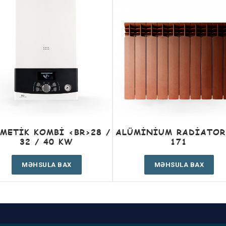
METIK KOMBI <BR>28 /
ALÜMINIUM RADIATOR
32 / 40 KW
171
MƏHSULA BAX
MƏHSULA BAX