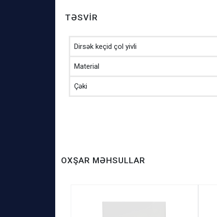
TƏSVIR
Dirsək keçid çol yivli
Material
Çəki
OXŞAR MƏHSULLAR