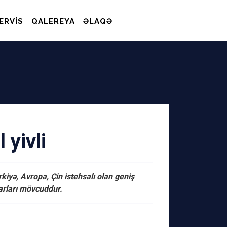
ERVIS
QALEREYA
ƏLAQƏ
 yivli
yə, Avropa, Çin istehsalı olan geniş
uarları mövcuddur.