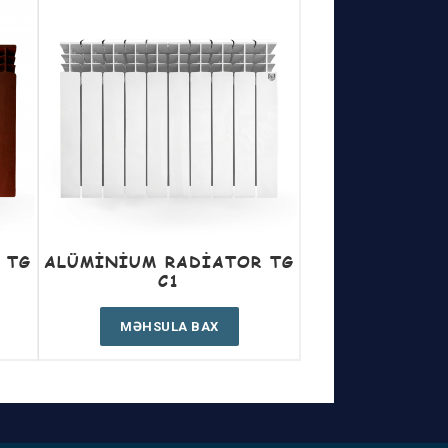
 TG
ALÜMINIUM RADIATOR TG
C1
MƏHSULA BAX