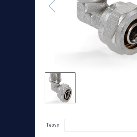
Təsvir