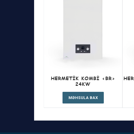
HERMETIK KOMBI <BR>
HER
24KW
MƏHSULA BAX