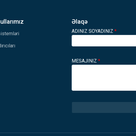
llarımız
Əlaqə
ADINIZ SOYADINIZ
*
 sistemləri
ırıcıları
MESAJINIZ
*