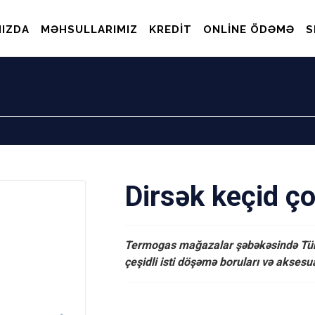
IZDA
MƏHSULLARIMIZ
KREDIT
ONLINE ÖDƏMƏ
S
Dirsək keçid çol
Termogas mağazalar şəbəkəsində Türki
çeşidli isti döşəmə boruları və akses