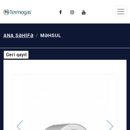
ANA SƏHIFƏ
MƏHSUL
Geri qayıt