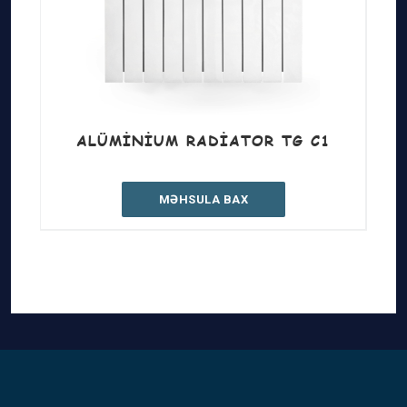
ALÜMINIUM RADIATOR TG C1
MƏHSULA BAX