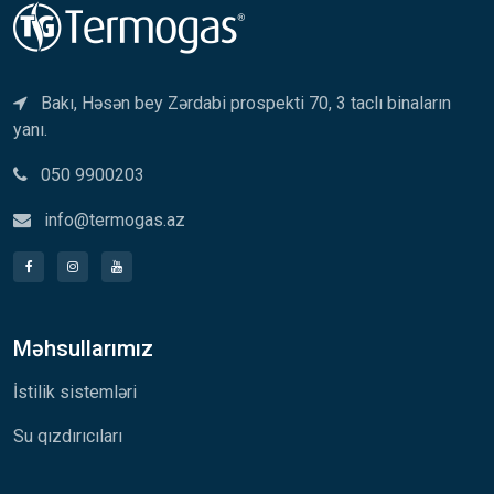
Bakı, Həsən bey Zərdabi prospekti 70, 3 taclı binaların
yanı.
050 9900203
info@termogas.az
Məhsullarımız
İstilik sistemləri
Su qızdırıcıları