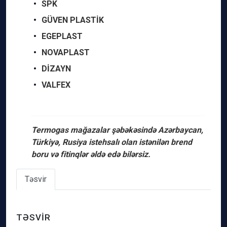
SPK
GÜVEN PLASTİK
EGEPLAST
NOVAPLAST
DİZAYN
VALFEX
Termogas mağazalar şəbəkəsində Azərbaycan,
Türkiyə, Rusiya istehsalı olan istənilən brend
boru və fitinqlər əldə edə bilərsiz.
Təsvir
TƏSVIR