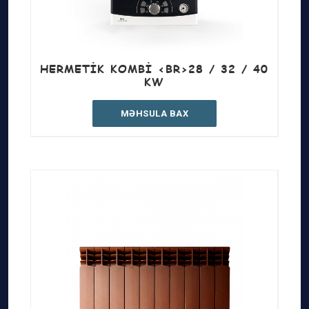
HERMETIK KOMBI <BR>28 / 32 / 40
KW
MƏHSULA BAX