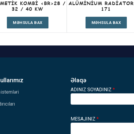
METIK KOMBI <BR>28 /
ALÜMINIUM RADIATOR
32 / 40 KW
171
MƏHSULA BAX
MƏHSULA BAX
llarımız
Əlaqə
ADINIZ SOYADINIZ
*
 sistemləri
ırıcıları
MESAJINIZ
*