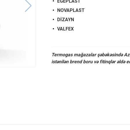
EGEPLAST
NOVAPLAST
DİZAYN
VALFEX
Termogas mağazalar şəbəkəsində Azər
istənilən brend boru və fitinqlər əldə ed