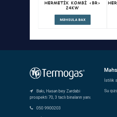
HERMETIK KOMBI <BR>
HER
24KW
MƏHSULA BAX
Məhsu
İstilik
Su qızd
Bakı, Həsən bey Zərdabi
prospekti 70, 3 taclı binaların yanı.
050 9900203