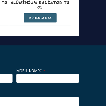
 TG
ALÜMINIUM RADIATOR TG
C1
MƏHSULA BAX
MOBIL NÖMRƏ
*