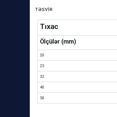
TƏSVIR
Tıxac
Ölçülər (mm)
20
25
32
40
50