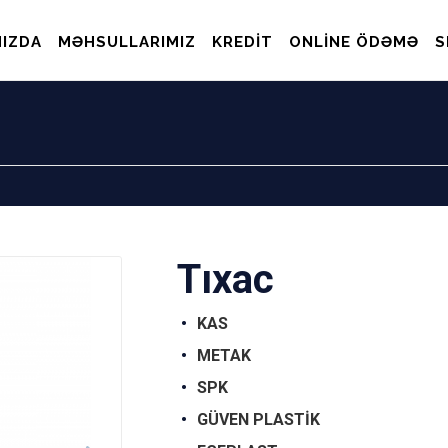
IZDA
MƏHSULLARIMIZ
KREDIT
ONLINE ÖDƏMƏ
S
Tıxac
KAS
METAK
SPK
GÜVEN PLASTİK