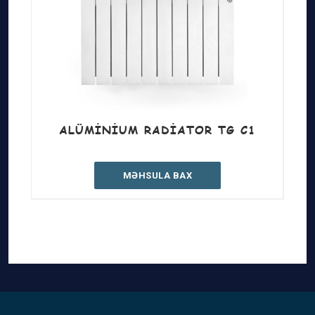
ALÜMINIUM RADIATOR TG C1
MƏHSULA BAX