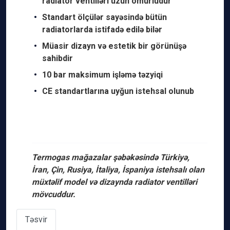
radiator ventilləri uzun ömürlüdür
Standart ölçülər sayəsində bütün
radiatorlarda istifadə edilə bilər
Müasir dizayn və estetik bir görünüşə
sahibdir
10 bar maksimum işləmə təzyiqi
CE standartlarına uyğun istehsal olunub
Termogas mağazalar şəbəkəsində Türkiyə,
İran, Çin, Rusiya, İtaliya, İspaniya istehsalı olan
müxtəlif model və dizaynda radiator ventilləri
mövcuddur.
Təsvir