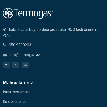
Bakı, Həsən bey Zərdabi prospekti 70, 3 taclı binaların
yanı.
050 9900203
info@termogas.az
Məhsullarımız
İstilik sistemləri
Su qızdırıcıları