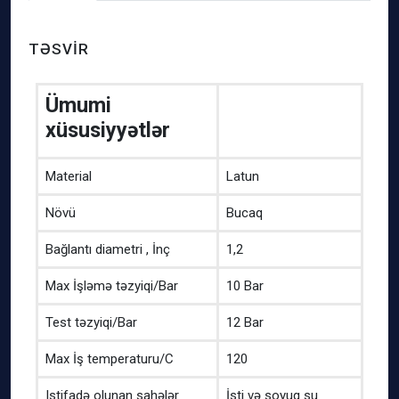
TƏSVIR
Ümumi
xüsusiyyətlər
Material
Latun
Növü
Bucaq
Bağlantı diametri , İnç
1,2
Max İşləmə təzyiqi/Bar
10 Bar
Test təzyiqi/Bar
12 Bar
Max İş temperaturu/C
120
Istifadə olunan sahələr
İsti və soyuq su