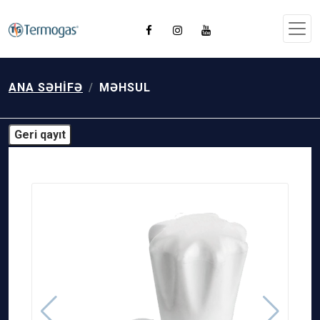
ANA SƏHIFƏ
MƏHSUL
Geri qayıt