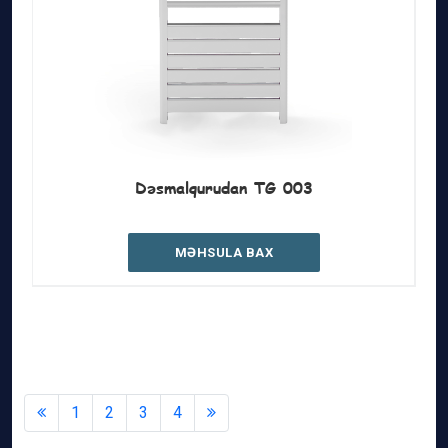
Dəsmalqurudan TG 003
MƏHSULA BAX
1
2
3
4