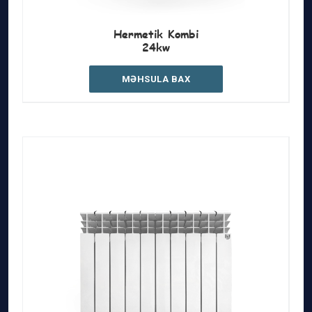
Hermetik Kombi
24kw
MƏHSULA BAX