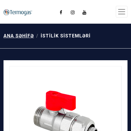
ANA SƏHIFƏ
İSTILIK SISTEMLƏRI