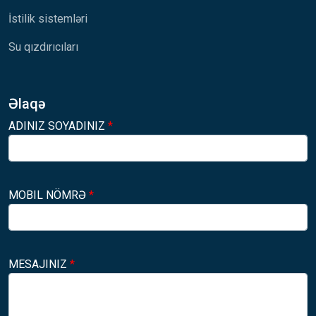
İstilik sistemləri
Su qızdırıcıları
Əlaqə
ADINIZ SOYADINIZ
*
MOBIL NÖMRƏ
*
MESAJINIZ
*