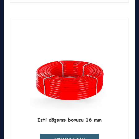
İsti döşəmə borusu 16 mm