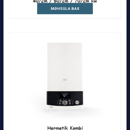
40/2m / 50/2m / 70/2m kw
MƏHSULA BAX
Hermetik Kombi