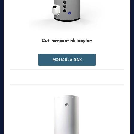
Cüt serpantinli boyler
MƏHSULA BAX