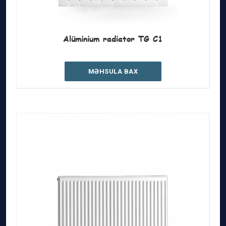
Alüminium radiator TG C1
MƏHSULA BAX