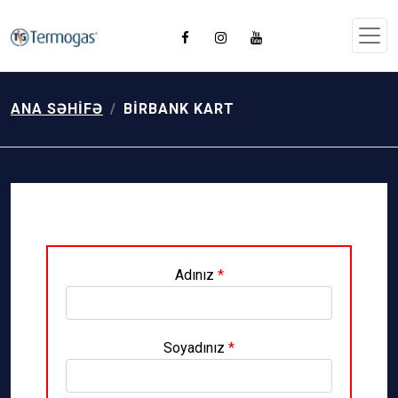
ANA SƏHIFƏ
BIRBANK KART
Adınız
*
Soyadınız
*