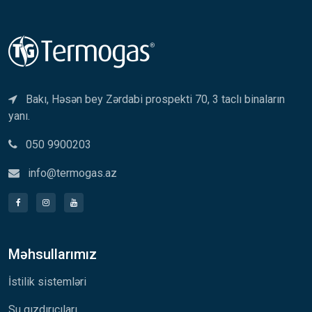
Bakı, Həsən bey Zərdabi prospekti 70, 3 taclı binaların
yanı.
050 9900203
info@termogas.az
Məhsullarımız
İstilik sistemləri
Su qızdırıcıları