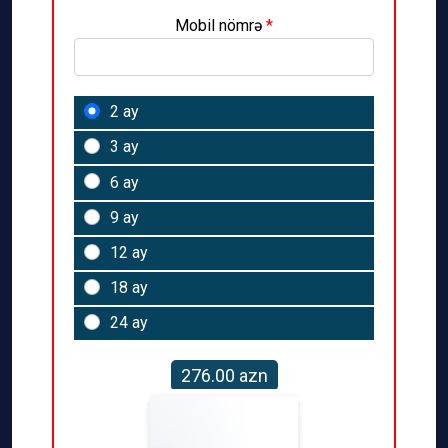
Mobil nömrə
*
2 ay
3 ay
6 ay
9 ay
12 ay
18 ay
24 ay
276.00 azn